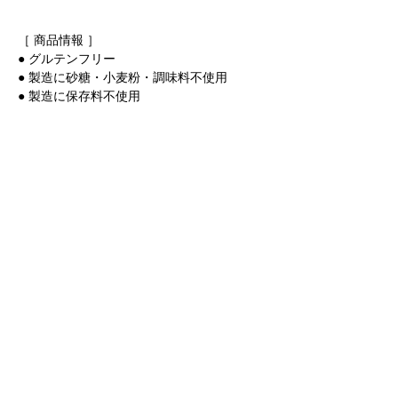
［ 商品情報 ］
● グルテンフリー
● 製造に砂糖・小麦粉・調味料不使用
● 製造に保存料不使用
保存方法 ｜ 冷蔵(10℃以下)で保存　
賞味期限 ｜ 14日間 ( 2週間 )
Previous
Next