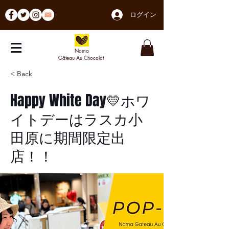
ログイン
Nama
Gâteau Au Chocolat
< Back
Happy White Day💛ホワ
イトデーはラスカ小
田原に期間限定出
店！！