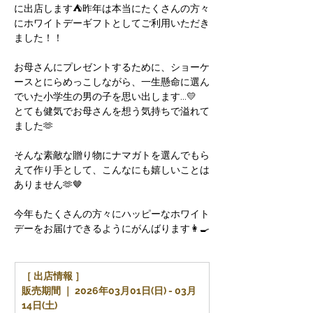
に出店します⛺️昨年は本当にたくさんの方々
にホワイトデーギフトとしてご利用いただき
ました！！
お母さんにプレゼントするために、ショーケ
ースとにらめっこしながら、一生懸命に選ん
でいた小学生の男の子を思い出します...💛
とても健気でお母さんを想う気持ちで溢れて
ました🫶
そんな素敵な贈り物にナマガトを選んでもら
えて作り手として、こんなにも嬉しいことは
ありません🫶🤎
今年もたくさんの方々にハッピーなホワイト
デーをお届けできるようにがんばります👩‍🍳
［ 出店情報 ］
販売期間 ｜ 2026年03月01日(日) - 03月
14日(土)