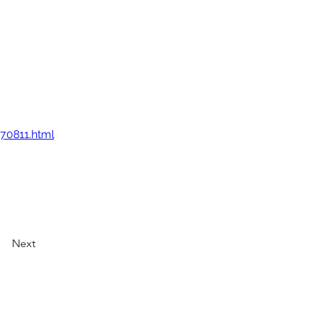
70811.html
Next