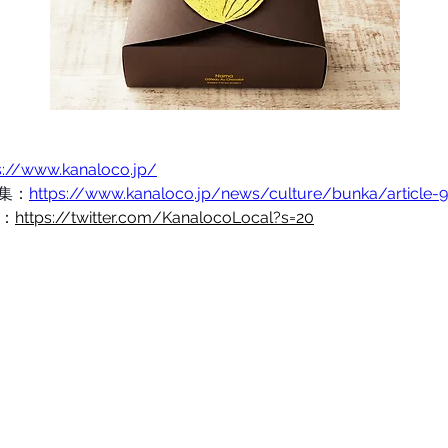
s://www.kanaloco.jp/
集：
https://www.kanaloco.jp/news/culture/bunka/article-9
r：
https://twitter.com/KanalocoLocal?s=20