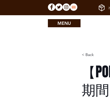
MENU
< Back
【PO
期間