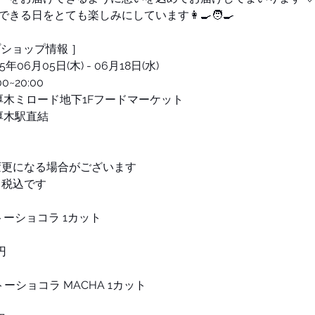
きる日をとても楽しみにしています👩‍🍳🧑‍🍳
プショップ情報 ］
年06月05日(木) - 06月18日(水)
0~20:00
本厚木ミロード地下1Fフードマーケット
本厚木駅直結　　
］
変更になる場合がございます
て税込です
トーショコラ 1カット 
円 
トーショコラ MACHA 1カット 