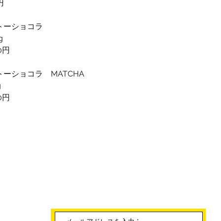
円 
ガトーショコラ 
g
0円 
ガトーショコラ　MATCHA
g
80円