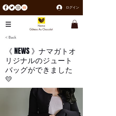
ログイン
Nama
Gâteau Au Chocolat
< Back
《 NEWS 》ナマガトオ
リジナルのジュート
バッグができました
💛